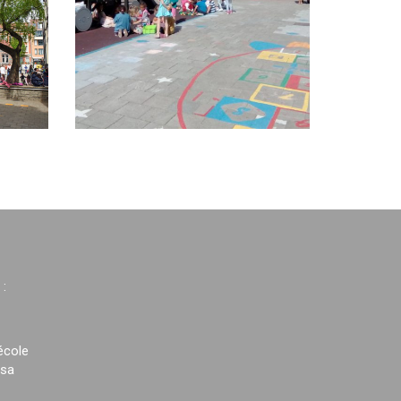
 :
école
 sa