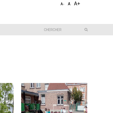
A+
A
A-